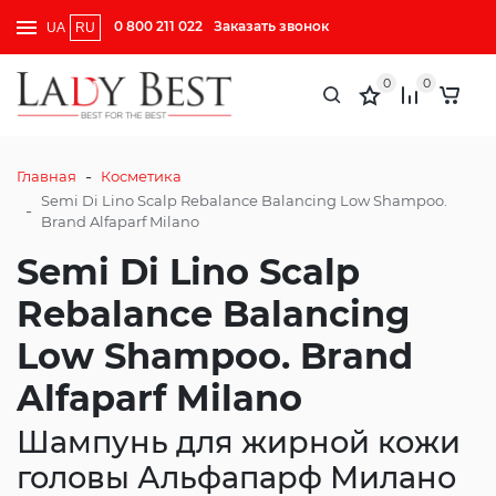
0 800 211 022
Заказать звонок
UA
RU
0
0
-
Главная
Косметика
Semi Di Lino Scalp Rebalance Balancing Low Shampoo.
-
Brand Alfaparf Milano
Semi Di Lino Scalp
Rebalance Balancing
Low Shampoo. Brand
Alfaparf Milano
Шампунь для жирной кожи
головы Альфапарф Милано