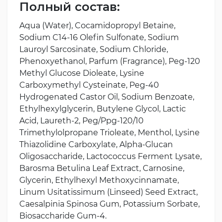
Полный состав:
Aqua (Water), Cocamidopropyl Betaine,
Sodium C14-16 Olefin Sulfonate, Sodium
Lauroyl Sarcosinate, Sodium Chloride,
Phenoxyethanol, Parfum (Fragrance), Peg-120
Methyl Glucose Dioleate, Lysine
Carboxymethyl Cysteinate, Peg-40
Hydrogenated Castor Oil, Sodium Benzoate,
Ethylhexylglycerin, Butylene Glycol, Lactic
Acid, Laureth-2, Peg/Ppg-120/10
Trimethylolpropane Trioleate, Menthol, Lysine
Thiazolidine Carboxylate, Alpha-Glucan
Oligosaccharide, Lactococcus Ferment Lysate,
Barosma Betulina Leaf Extract, Carnosine,
Glycerin, Ethylhexyl Methoxycinnamate,
Linum Usitatissimum (Linseed) Seed Extract,
Caesalpinia Spinosa Gum, Potassium Sorbate,
Biosaccharide Gum-4.