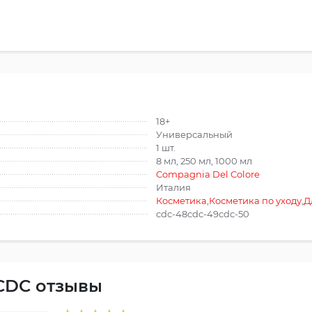
18+
Универсальный
1 шт.
8 мл, 250 мл, 1000 мл
Compagnia Del Colore
Италия
Косметика
,
Косметика по уходу
,
Д
cdc-48cdc-49cdc-50
 CDC отзывы