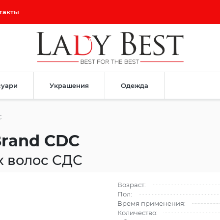
такты
суари
Украшения
Одежда
C
Brand CDC
 волос СДС
Возраст:
Пол:
Время применения:
Количество: