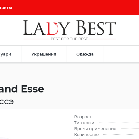
такты
суари
Украшения
Одежда
rand Esse
ссэ
Возраст:
Тип кожи:
Время применения:
Количество: