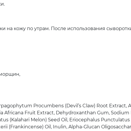
и.
ки на кожу по утрам. После использования сыворот
 морщин,
Harpagophytum Procumbens (Devil’s Claw) Root Extract, A
elia Africana Fruit Extract, Dehydroxanthan Gum, Sodium 
natus (Kalahari Melon) Seed Oil, Eriocephalus Punctulatu
terii (Frankincense) Oil, Inulin, Alpha-Glucan Oligosacchar