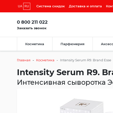
Система скидок
Доставка и оплата
Кон
UA
RU
0 800 211 022
Заказать звонок
Косметика
Парфюмерия
Аксес
-
-
Главная
Косметика
Intensity Serum R9. Brand Esse
Intensity Serum R9. B
Интенсивная сыворотка Э