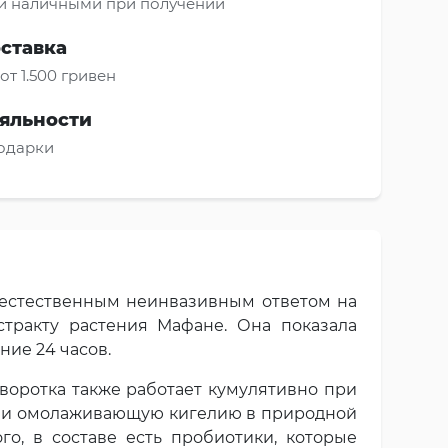
и наличными при получении
оставка
от 1.500 гривен
яльности
подарки
я естественным неинвазивным ответом на
тракту растения Мафане. Она показала
ние 24 часов.
ыворотка также работает кумулятивно при
а и омолаживающую кигелию в природной
о, в составе есть пробиотики, которые