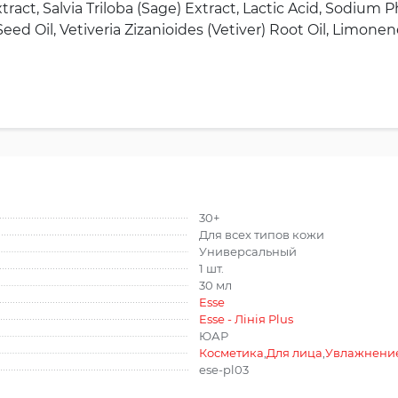
ct, Salvia Triloba (Sage) Extract, Lactic Acid, Sodium P
d Oil, Vetiveria Zizanioides (Vetiver) Root Oil, Limonene
30+
Для всех типов кожи
Универсальный
1 шт.
30 мл
Esse
Esse - Лінія Plus
ЮАР
Косметика
,
Для лица
,
Увлажнение
ese-pl03