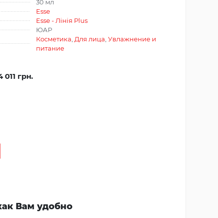
30 мл
Esse
Esse - Лінія Plus
ЮАР
Косметика
,
Для лица
,
Увлажнение и
питание
4 011 грн.
как Вам удобно