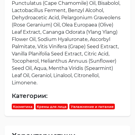
Punctulatus (Cape Chamomile) Oil, Bisabolol,
Lactobacillus Ferment, Benzyl Alcohol,
Dehydroacetic Acid, Pelargonium Graveolens
(Rose Geranium) Oil, Olea Europaea (Olive)
Leaf Extract, Cananga Odorata (Ylang Ylang)
Flower Oil, Sodium Hyaluronate, Ascorbyl
Palmitate, Vitis Vinifera (Grape) Seed Extract,
Vanilla Planifolia Seed Extract, Citric Acid,
Tocopherol, Helianthus Annuus (Sunflower)
Seed Oil, Aqua, Mentha Viridis (Spearmint)
Leaf Oil, Geraniol, Linalool, Citronellol,
Limonene.
Категории:
Косметика
Кремы для лица
Увлажнение и питание