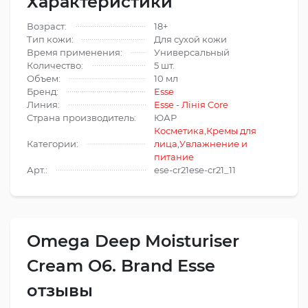
Характеристики
Возраст:
18+
Тип кожи:
Для сухой кожи
Время применения:
Универсальный
Количество:
5 шт.
Объем:
10 мл
Бренд:
Esse
Линия:
Esse - Лінія Core
Страна производитель:
ЮАР
Косметика
,
Кремы для
Категории:
лица
,
Увлажнение и
питание
Арт.:
ese-cr21ese-cr21_11
Omega Deep Moisturiser
Cream О6. Brand Esse
отзывы