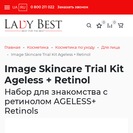
0 800 211 022
Заказать звонок
UA
RU
0
0
-
-
-
Главная
Косметика
Косметика по уходу
Для лица
-
Image Skincare Trial Kit Ageless + Retinol
Image Skincare Trial Kit
Ageless + Retinol
Набор для знакомства с
ретинолом AGELESS+
Retinols