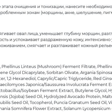
ле этапа очищения и тонизации, нанесите необходим
роблемным зонам (морщины, акне, шелушение, пигм
тягивает овал лица, уменьшает глубину морщин, раз
лость и успокаивает раздраженную кожу, интенсивн
звоживанием, смягчает и разглаживает кожный релье
Phellinus Linteus (Mushroom) Ferment Filtrate, Phellinus
ylene Glycol Dicaprylate, Sorbitan Olivate, Argania Spinos
er, 1,2-Hexanediol, Caprylic/Capric Triglyceride, Red Gin
Paecilomyces Japonica/Saussurea Involucrata Ferment E
tobacillus/Soybean Ferment Extract, Butylene Glycol, H
nsis (Jojoba) Seed Oil, Hydrolyzed Avocado Protein, Mal
ubilis Seed Oil, Tocopherol, Puncia Granatum Seed Oil, Vit
thania Somnifera Flower Extract, Solanum Lycopersicum (