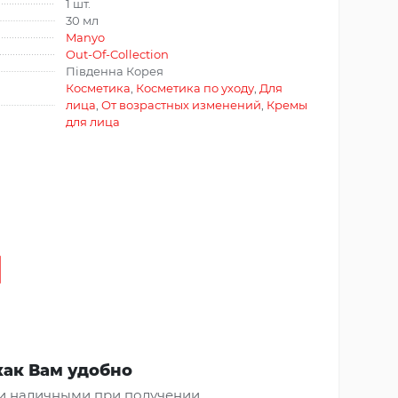
1 шт.
30 мл
Manyo
Out-Of-Collection
Південна Корея
Косметика
,
Косметика по уходу
,
Для
лица
,
От возрастных изменений
,
Кремы
для лица
как Вам удобно
и наличными при получении