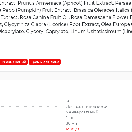
 Extract, Prunus Armeniaca (Apricot) Fruit Extract, Perse
 Pepo (Pumpkin) Fruit Extract, Brassica Oleracea Italica (
ot Extract, Rosa Canina Fruit Oil, Rosa Damascena Flower 
 Glycyrrhiza Glabra (Licorice) Root Extract, Olea Europea 
icaprylate, Glyceryl Caprylate, Linum Usitatissimum (Li
ных изменений
Кремы для лица
30+
Для всех типов кожи
Универсальный
1 шт.
30 мл
Manyo