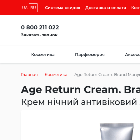
Система скидок
Доставка и оплата
Кон
UA
RU
0 800 211 022
Заказать звонок
Косметика
Парфюмерия
Аксес
-
-
Главная
Косметика
Age Return Cream. Brand Many
Age Return Cream. B
Крем нічний антивіковий 