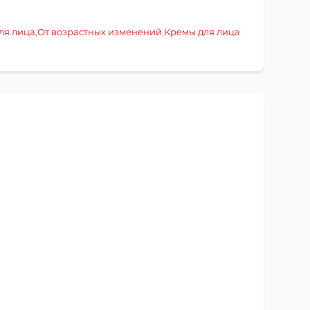
ля лица
,
От возрастных изменений
,
Кремы для лица