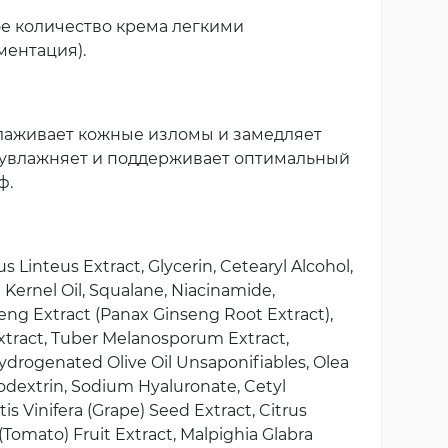
ое количество крема легкими
ентация).
глаживает кожные изломы и замедляет
о увлажняет и поддерживает оптимальный
ф.
 Linteus Extract, Glycerin, Cetearyl Alcohol,
a Kernel Oil, Squalane, Niacinamide,
seng Extract (Panax Ginseng Root Extract),
xtract, Tuber Melanosporum Extract,
ydrogenated Olive Oil Unsaponifiables, Olea
todextrin, Sodium Hyaluronate, Cetyl
is Vinifera (Grape) Seed Extract, Citrus
Tomato) Fruit Extract, Malpighia Glabra