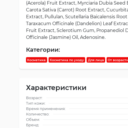
(Acerola) Fruit Extract, Myrciaria Dubia Seed
Carota Sativa (Carrot) Root Extract, Cucurbita
Extract, Pullulan, Scutellaria Baicalensis Ro
Taraxacum Officinale (Dandelion) Leaf Extract,
Fruit Extract, Sclerotium Gum, Propanediol D
Officinale (Jasmine) Oil, Adenosine.
Категории:
Косметика
Косметика по уходу
Для лица
От возраст
Характеристики
Возраст:
Тип кожи:
Время применения:
Количество:
Объем:
Бренд: