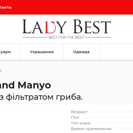
такты
суари
Украшения
Одежда
o
rand Manyo
з фільтратом гриба.
Возраст:
Пол:
Тип кожи:
Время применения: