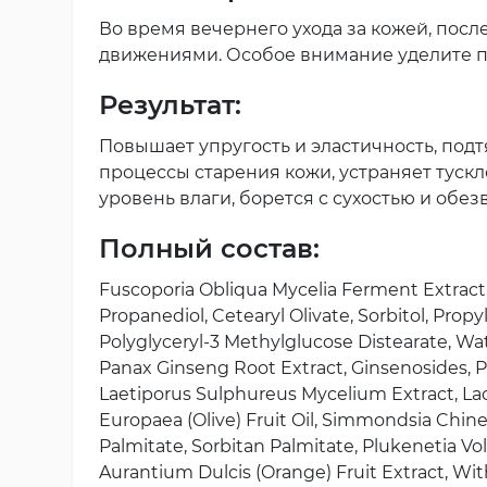
Во время вечернего ухода за кожей, пос
движениями. Особое внимание уделите п
Результат:
Повышает упругость и эластичность, под
процессы старения кожи, устраняет туск
уровень влаги, борется с сухостью и обе
Полный состав:
Fuscoporia Obliqua Mycelia Ferment Extract, 
Propanediol, Cetearyl Olivate, Sorbitol, Prop
Polyglyceryl-3 Methylglucose Distearate, Wat
Panax Ginseng Root Extract, Ginsenosides, 
Laetiporus Sulphureus Mycelium Extract, Lac
Europaea (Olive) Fruit Oil, Simmondsia Chine
Palmitate, Sorbitan Palmitate, Plukenetia Vol
Aurantium Dulcis (Orange) Fruit Extract, Wi