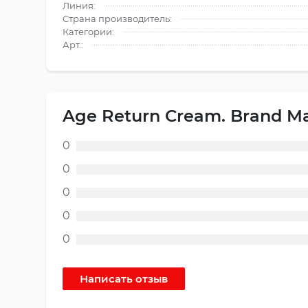
Линия:
Страна производитель:
Категории:
Арт.:
Age Return Cream. Brand M
0
0
0
0
0