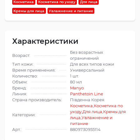
Косметика
Косметика по уходу
Для лица
Кремы для лица
Увлажнение и питание
Характеристики
Без возрастных
Возраст:
ограничений
Тип кожи:
Для всех типов кожи
Время применения:
Универсальный
Количество:
1 шт.
Объем:
80 мл
Бренд:
Manyo
Линия:
Panthetoin Line
Страна производитель:
Південна Корея
Косметика
,
Косметика по
уходу
,
Для лица
,
Кремы для
Категории:
лица
,
Увлажнение и
питание
Арт.:
8809730955114