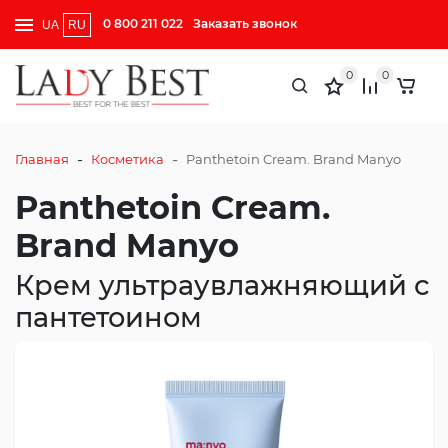
0 800 211 022
Заказать звонок
UA
RU
0
0
-
-
Главная
Косметика
Panthetoin Cream. Brand Manyo
Panthetoin Cream.
Brand Manyo
Крем ультраувлажняющий с
пантетоином