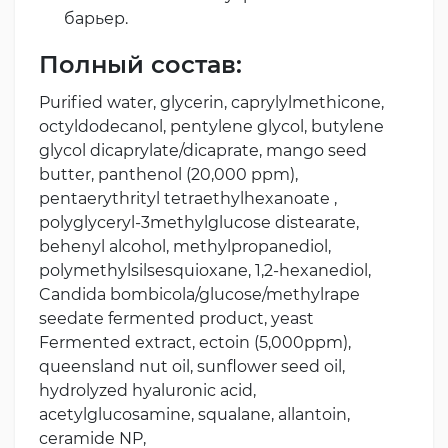
барьер.
Полный состав:
Purified water, glycerin, caprylylmethicone,
octyldodecanol, pentylene glycol, butylene
glycol dicaprylate/dicaprate, mango seed
butter, panthenol (20,000 ppm),
pentaerythrityl tetraethylhexanoate ,
polyglyceryl-3methylglucose distearate,
behenyl alcohol, methylpropanediol,
polymethylsilsesquioxane, 1,2-hexanediol,
Candida bombicola/glucose/methylrape
seedate fermented product, yeast
Fermented extract, ectoin (5,000ppm),
queensland nut oil, sunflower seed oil,
hydrolyzed hyaluronic acid,
acetylglucosamine, squalane, allantoin,
ceramide NP,