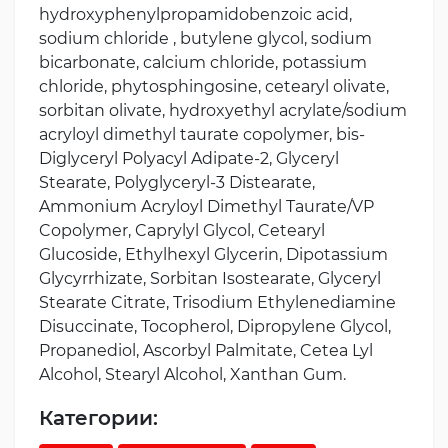
hydroxyphenylpropamidobenzoic acid,
sodium chloride , butylene glycol, sodium
bicarbonate, calcium chloride, potassium
chloride, phytosphingosine, cetearyl olivate,
sorbitan olivate, hydroxyethyl acrylate/sodium
acryloyl dimethyl taurate copolymer, bis-
Diglyceryl Polyacyl Adipate-2, Glyceryl
Stearate, Polyglyceryl-3 Distearate,
Ammonium Acryloyl Dimethyl Taurate/VP
Copolymer, Caprylyl Glycol, Cetearyl
Glucoside, Ethylhexyl Glycerin, Dipotassium
Glycyrrhizate, Sorbitan Isostearate, Glyceryl
Stearate Citrate, Trisodium Ethylenediamine
Disuccinate, Tocopherol, Dipropylene Glycol,
Propanediol, Ascorbyl Palmitate, Cetea Lyl
Alcohol, Stearyl Alcohol, Xanthan Gum.
Категории: