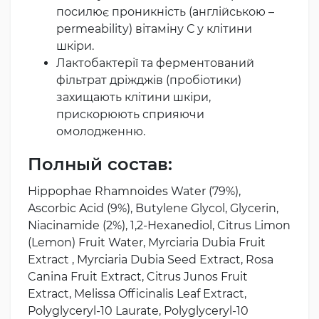
посилює проникність (англійською –
permeability) вітаміну С у клітини
шкіри.
Лактобактерії та ферментований
фільтрат дріжджів (пробіотики)
захищають клітини шкіри,
прискорюють сприяючи
омолодженню.
Полный состав:
Hippophae Rhamnoides Water (79%),
Ascorbic Acid (9%), Butylene Glycol, Glycerin,
Niacinamide (2%), 1,2-Hexanediol, Citrus Limon
(Lemon) Fruit Water, Myrciaria Dubia Fruit
Extract , Myrciaria Dubia Seed Extract, Rosa
Canina Fruit Extract, Citrus Junos Fruit
Extract, Melissa Officinalis Leaf Extract,
Polyglyceryl-10 Laurate, Polyglyceryl-10