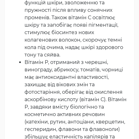
функцій шкіри, зволоженню та
пружності після впливу сонячних
променів. Також вітамін С освітлює
шкіру та запобігає появі пігментації,
стимулює біосинтез нових
колагенових волокон, скорочує темні
кола під очима, надає шкірі здорового
тону та сяйва.
Вітамін Р, отриманий з черешні,
винограду, абрикосу, томатів, чорниці
має антиоксидантні властивості,
захищає від вікових змін та
фотостаріння, оберігає від окислення
аскорбінову кислоту (вітамін С). Вітамін
Р, завдяки вмісту біологічно та
косметично активних речовин
(катехіни, рутин, антоціани, кверцетин,
гесперидин, флавони та флавоноли)
збільшує еластичність капілярів та