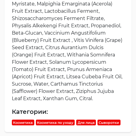
Myristate, Malpighia Emarginata (Acerola)
Fruit Extract, Lactobacillus Ferment,
Shizosaccharomyces Ferment Filtrate,
Physalis Alkekengi Fruit Extract, Propanediol,
Beta-Glucan, Vaccinium Angustifolium
(Blueberry) Fruit Extract , Vitis Vinifera (Grape)
Seed Extract, Citrus Aurantium Dulcis
(Orange) Fruit Extract, Withania Somnifera
Flower Extract, Solanum Lycopersicum
(Tomato) Fruit Extract, Prunus Armeniaca
(Apricot) Fruit Extract, Litsea Cubeba Fruit Oil,
Sucrose, Water, Carthamus Tinctorius
(Safflower) Flower Extract, Ziziphus Jujuba
Leaf Extract, Xanthan Gum, Citral.
Категории:
Косметика
Косметика по уходу
Для лица
Сыворотки