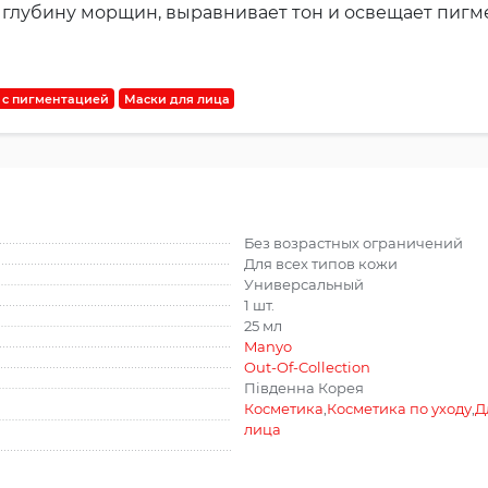
 глубину морщин, выравнивает тон и освещает пигм
 с пигментацией
Маски для лица
Без возрастных ограничений
Для всех типов кожи
Универсальный
1 шт.
25 мл
Manyo
Out-Of-Collection
Південна Корея
Косметика
,
Косметика по уходу
,
Д
лица