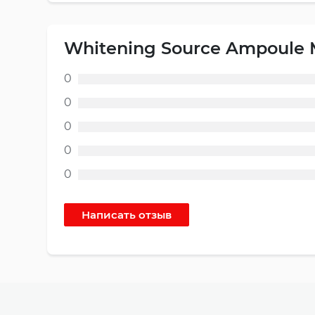
Whitening Source Ampoule 
0
0
0
0
0