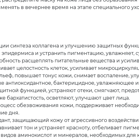
менять в вечернее время на этапе специального уход
ции синтеза коллагена и улучшению защитных функц
эпидермиса и устранить пигментацию, увлажняет, суж
обность расщеплять питательные вещества и усилив
вливает целостность клеток, усиливает микроциркул
ьеф, повышает тонус кожи, снимает воспаление, улу
е антиоксидантное, бактерицидное, увлажняющее и 
щитной функцией, устраняют отеки, смягчают, пред
 бархатистость, осветляют, улучшают цвет лица.
роцесс обезвоживания кожи, поддерживает необходи
ие дня.
дант, защищающий кожу от агрессивного воздействи
авнивает тон и устраняет красноту, отбеливает пигм
 видов аминокислот и минералов, необходимых для 