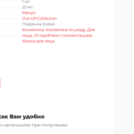
1 шт.
25 мл
Manyo
Out-Of-Collection
Південна Корея
Косметика
,
Косметика по уходу
,
Для
лица
,
От проблем с пигментацией
,
Маски для лица
как Вам удобно
и наличными при получении