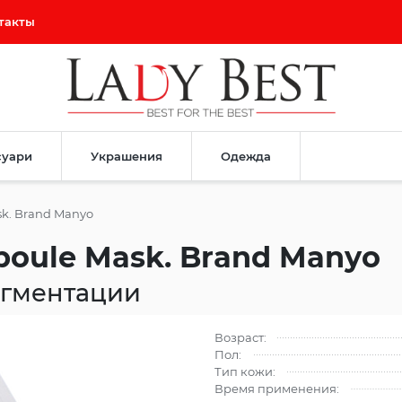
такты
суари
Украшения
Одежда
k. Brand Manyo
poule Mask. Brand Manyo
игментации
Возраст:
Пол:
Тип кожи:
Время применения: