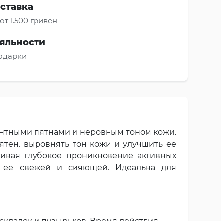
оставка
от 1.500 гривен
яльности
подарки
ентными пятнами и неровным тоном кожи.
тен, выровнять тон кожи и улучшить ее
чивая глубокое проникновение активных
яя ее свежей и сияющей. Идеальна для
складок и пузырьков. Время действия