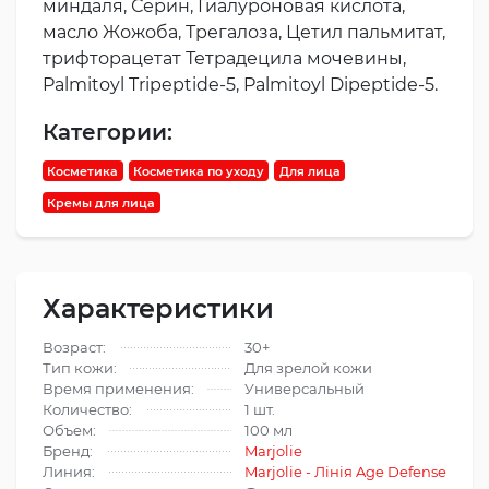
миндаля, Серин, Гиалуроновая кислота,
масло Жожоба, Трегалоза, Цетил пальмитат,
трифторацетат Тетрадецила мочевины,
Palmitoyl Tripeptide-5, Palmitoyl Dipeptide-5.
Категории:
Косметика
Косметика по уходу
Для лица
Кремы для лица
Характеристики
Возраст:
30+
Тип кожи:
Для зрелой кожи
Время применения:
Универсальный
Количество:
1 шт.
Объем:
100 мл
Бренд:
Marjolie
Линия:
Marjolie - Лінія Age Defense