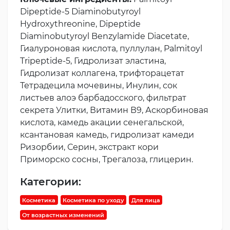
Dipeptide-5 Diaminobutyroyl
Hydroxythreonine, Dipeptide
Diaminobutyroyl Benzylamide Diacetate,
Гиалуроновая кислота, пуллулан, Palmitoyl
Tripeptide-5, Гидролизат эластина,
Гидролизат коллагена, трифторацетат
Тетрадецила мочевины, Инулин, сок
листьев алоэ барбадосского, фильтрат
секрета Улитки, Витамин В9, Аскорбиновая
кислота, камедь акации сенегальской,
ксантановая камедь, гидролизат камеди
Ризорбии, Серин, экстракт кори
Приморско сосны, Трегалоза, глицерин.
Категории:
Косметика
Косметика по уходу
Для лица
От возрастных изменений