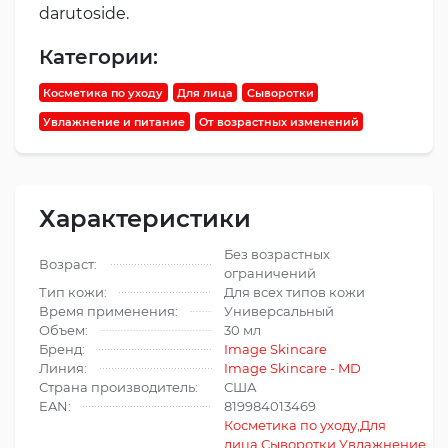
darutoside.
Категории:
Косметика по уходу
Для лица
Сыворотки
Увлажнение и питание
От возрастных изменений
Характеристики
Без возрастных
Возраст:
ограничений
Тип кожи:
Для всех типов кожи
Время применения:
Универсальный
Объем:
30 мл
Бренд:
Image Skincare
Линия:
Image Skincare - MD
Страна производитель:
США
EAN:
819984013469
Косметика по уходу
,
Для
лица
,
Сыворотки
,
Увлажнение