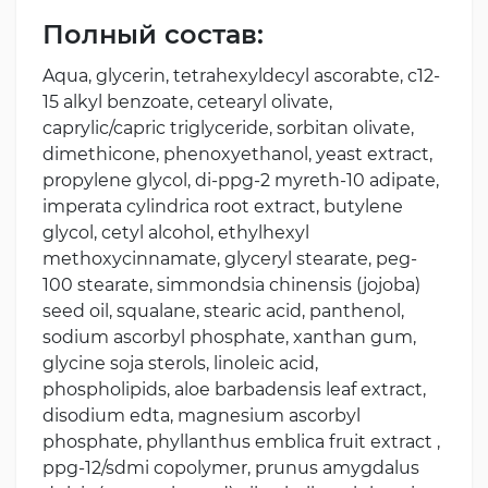
Полный состав:
Aqua, glycerin, tetrahexyldecyl ascorabte, c12-
15 alkyl benzoate, cetearyl olivate,
caprylic/capric triglyceride, sorbitan olivate,
dimethicone, phenoxyethanol, yeast extract,
propylene glycol, di-ppg-2 myreth-10 adipate,
imperata cylindrica root extract, butylene
glycol, cetyl alcohol, ethylhexyl
methoxycinnamate, glyceryl stearate, peg-
100 stearate, simmondsia chinensis (jojoba)
seed oil, squalane, stearic acid, panthenol,
sodium ascorbyl phosphate, xanthan gum,
glycine soja sterols, linoleic acid,
phospholipids, aloe barbadensis leaf extract,
disodium edta, magnesium ascorbyl
phosphate, phyllanthus emblica fruit extract ,
ppg-12/sdmi copolymer, prunus amygdalus