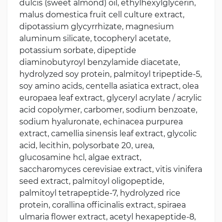
dulcis (sweet almond) oil, ethylhexylglycerin,
malus domestica fruit cell culture extract,
dipotassium glycyrrhizate, magnesium
aluminum silicate, tocopheryl acetate,
potassium sorbate, dipeptide
diaminobutyroyl benzylamide diacetate,
hydrolyzed soy protein, palmitoyl tripeptide-5,
soy amino acids, centella asiatica extract, olea
europaea leaf extract, glyceryl acrylate / acrylic
acid copolymer, carbomer, sodium benzoate,
sodium hyaluronate, echinacea purpurea
extract, camellia sinensis leaf extract, glycolic
acid, lecithin, polysorbate 20, urea,
glucosamine hcl, algae extract,
saccharomyces cerevisiae extract, vitis vinifera
seed extract, palmitoyl oligopeptide,
palmitoyl tetrapeptide-7, hydrolyzed rice
protein, corallina officinalis extract, spiraea
ulmaria flower extract, acetyl hexapeptide-8,