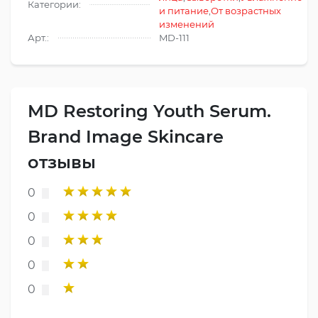
Категории:
и питание
,
От возрастных
изменений
Арт.:
MD-111
MD Restoring Youth Serum.
Brand Image Skincare
отзывы
0
0
0
0
0