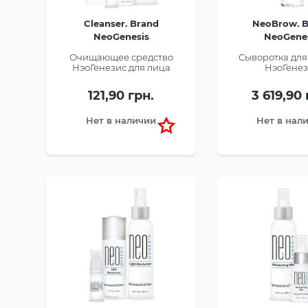
Cleanser. Brand
NeoBrow. 
NeoGenesis
NeoGene
Очищающее средство
Сыворотка для
НэоГенезис для лица
НэоГенез
121,90 грн.
3 619,90 
Нет в наличии
Нет в нал