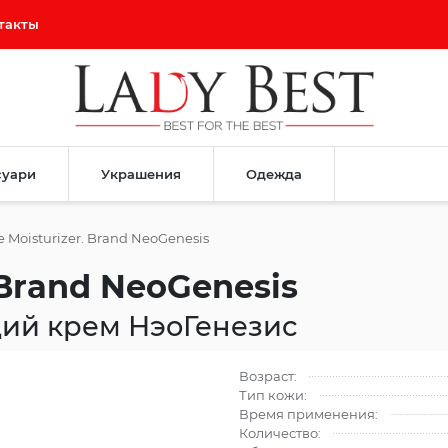
такты
суари
Украшения
Одежда
e Moisturizer. Brand NeoGenesis
. Brand NeoGenesis
ий крем НэоГенезис
Возраст:
Тип кожи:
Время применения:
Количество: