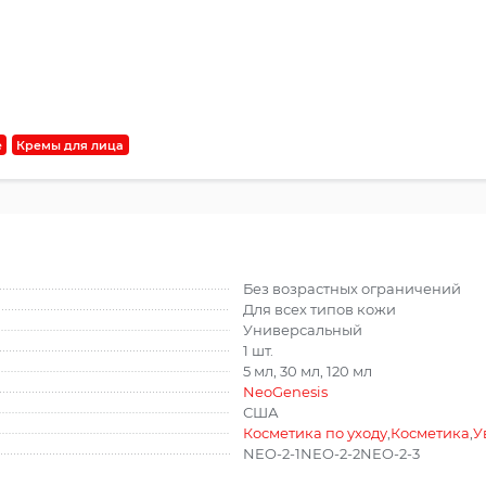
е
Кремы для лица
Без возрастных ограничений
Для всех типов кожи
Универсальный
1 шт.
5 мл, 30 мл, 120 мл
NeoGenesis
США
Косметика по уходу
,
Косметика
,
У
NEO-2-1NEO-2-2NEO-2-3