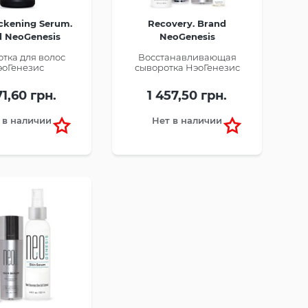
ickening Serum.
Recovery. Brand
d NeoGenesis
NeoGenesis
тка для волос
Восстанавливающая
эоГенезис
сыворотка НэоГенезис
71,60 грн.
1 457,50 грн.
 в наличии
Нет в наличии