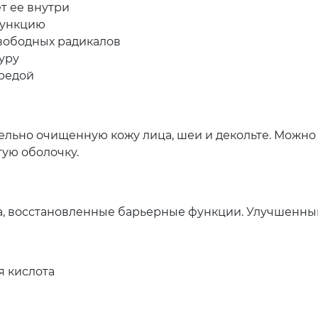
т ее внутри
функцию
свободных радикалов
туру
редой
льно очищенную кожу лица, шеи и декольте. Можно н
ую оболочку.
, восстановленные барьерные функции. Улучшенный 
я кислота