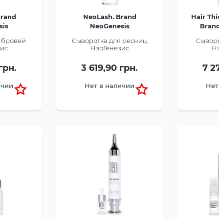
Brand
NeoLash. Brand
Hair Th
sis
NeoGenesis
Bran
 бровей
Сыворотка для ресниц
Сыворо
ис
НэоГенезис
Н
грн.
3 619,90 грн.
7 2
ичии
Нет в наличии
Нет