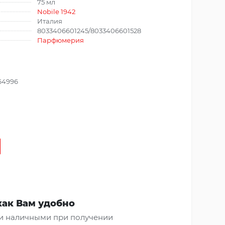
75 мл
Nobile 1942
Италия
8033406601245/8033406601528
Парфюмерия
64996
как Вам удобно
и наличными при получении