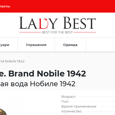
такты
суари
Украшения
Одежда
and Nobile 1942
le. Brand Nobile 1942
я вода Нобиле 1942
Возраст:
Пол:
Время применения:
Количество: