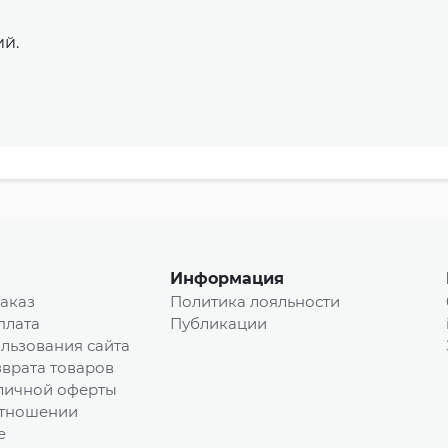
ий.
Информация
заказ
Политика лояльности
плата
Публикации
льзования сайта
врата товаров
личной оферты
отношении
e