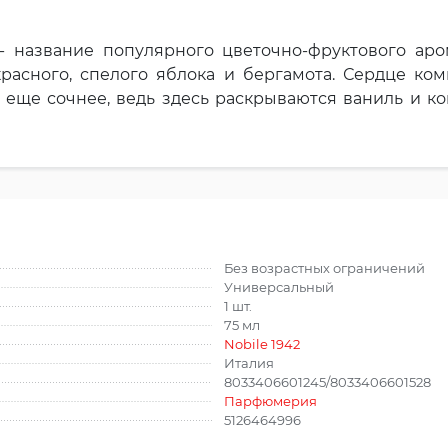
le - название популярного цветочно-фруктового аро
красного, спелого яблока и бергамота. Сердце ко
 еще сочнее, ведь здесь раскрываются ваниль и ко
Без возрастных ограничений
Универсальный
1 шт.
75 мл
Nobile 1942
Италия
8033406601245/8033406601528
Парфюмерия
5126464996