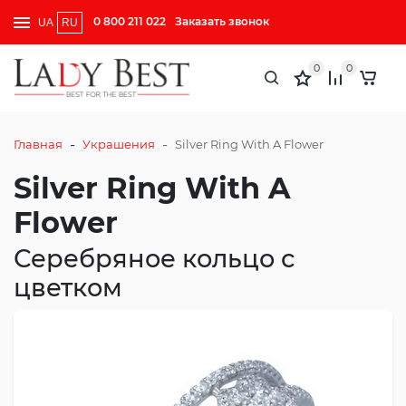
0 800 211 022
Заказать звонок
UA
RU
0
0
-
-
Главная
Украшения
Silver Ring With A Flower
Silver Ring With A
Flower
Серебряное кольцо с
цветком