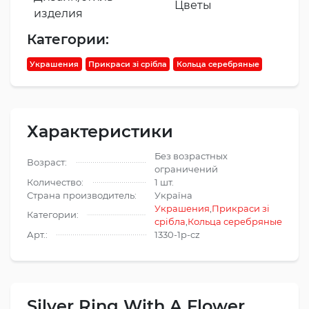
Цветы
изделия
Категории:
Украшения
Прикраси зі срібла
Кольца серебряные
Характеристики
Без возрастных
Возраст:
ограничений
Количество:
1 шт.
Страна производитель:
Україна
Украшения
,
Прикраси зі
Категории:
срібла
,
Кольца серебряные
Арт.:
1330-1p-cz
Silver Ring With A Flower