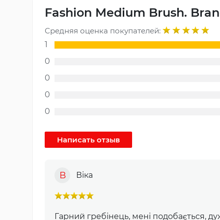
Fashion Medium Brush. Bran
Средняя оценка покупателей:
1
0
0
0
0
В
Віка
Гарний гребінець, мені подобається, д