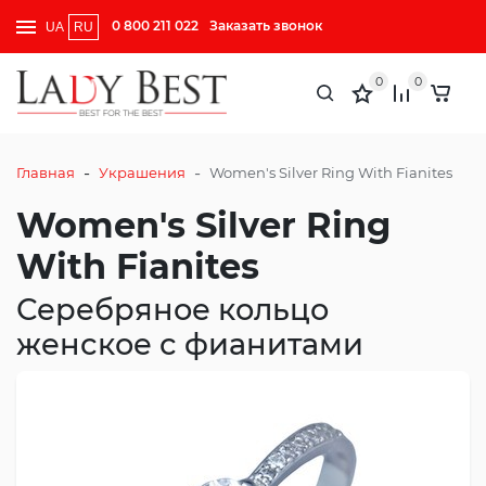
0 800 211 022
Заказать звонок
UA
RU
0
0
-
-
Главная
Украшения
Women's Silver Ring With Fianites
Women's Silver Ring
With Fianites
Серебряное кольцо
женское с фианитами