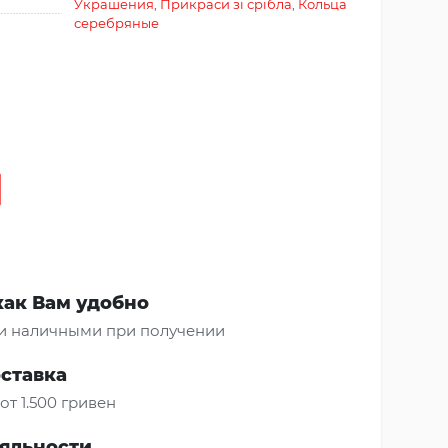
Украшения
,
Прикраси зі срібла
,
Кольца
серебряные
как Вам удобно
и наличными при получении
оставка
от 1.500 гривен
яльности