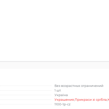
Без возрастных ограничений
1 шт.
Україна
Украшения
,
Прикраси зі срібла
,
1100-1p-cz