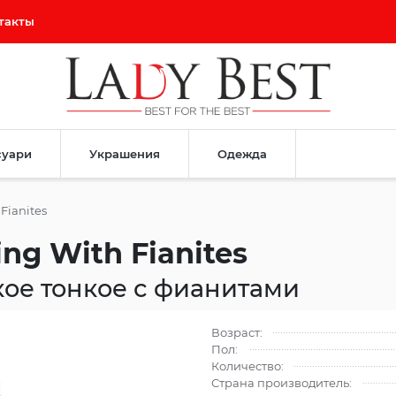
такты
суари
Украшения
Одежда
Fianites
ing With Fianites
ое тонкое с фианитами
Возраст:
Пол:
Количество:
Страна производитель: