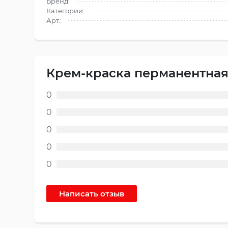
Бренд:
Категории:
Арт.:
Крем-краска перманентная 
0
0
0
0
0