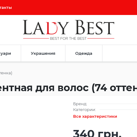
такты
суари
Украшения
Одежда
тенка)
тная для волос (74 отте
Бренд:
Категории:
Все характеристики
340 грн.