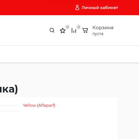
Личный кабинет
Корзина
0
0
пуста
нка)
Yellow (Alfaparf)