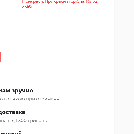
Прикраси
,
Прикраси зі срібла
,
Кільця
срібні
Вам зручно
о готівкою при отриманні
доставка
ня від 1.500 гривень
льності