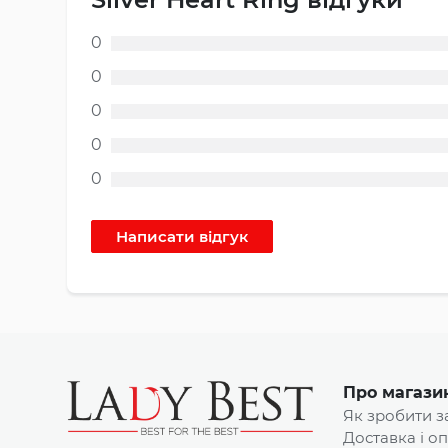
0
0
0
0
0
Про магази
Як зробити 
Доставка і о