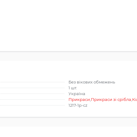
Без вікових обмежень
1 шт.
Україна
Прикраси
,
Прикраси зі срібла
,
Кі
1217-1p-cz