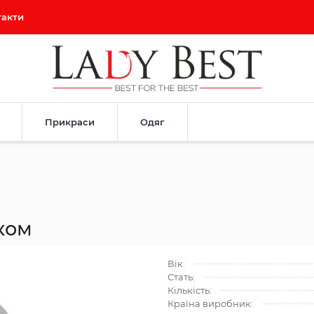
такти
Прикраси
Одяг
ком
Вік:
Стать:
Кількість:
Країна виробник: