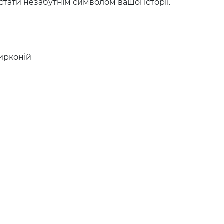
стати незабутнім символом вашої історії.
ирконій