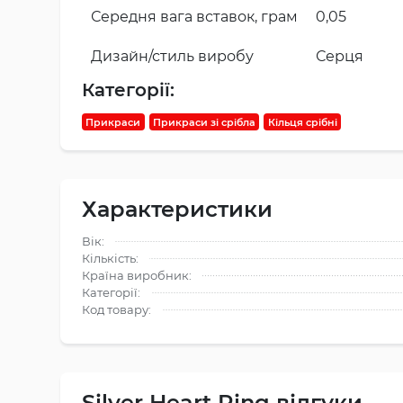
Середня вага вставок, грам
0,05
Дизайн/стиль виробу
Серця
Категорії:
Прикраси
Прикраси зі срібла
Кільця срібні
Характеристики
Вік:
Кількість:
Країна виробник:
Категорії:
Код товару:
Silver Heart Ring відгуки