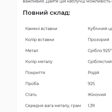
важливий. Дайте цій каблучці можливість 
Повний склад:
Камені вставки
Кубічний ц
Колір вставки
Прозорий
Метал
Срібло 925°
Колір металу
Сріблястий
Покриття
Родій
Проба
925
Стать
Жіночий
Середня вага металу, грам
1,39