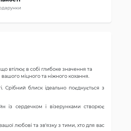
подарунки
що втілює в собі глибоке значення та
 вашого міцного та ніжного кохання.
і. Срібний блиск ідеально поєднується з
айн із сердечком і візерунками створює
ашої любові та зв'язку з тими, хто для вас