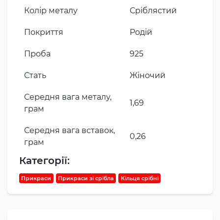
Колір металу
Сріблястий
Покриття
Родій
Проба
925
Стать
Жіночий
Середня вага металу,
1,69
грам
Середня вага вставок,
0,26
грам
Категорії:
Прикраси
Прикраси зі срібла
Кільця срібні