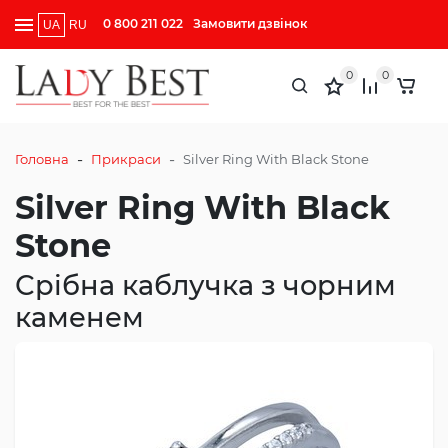
0 800 211 022
Замовити дзвінок
UA
RU
0
0
-
-
Головна
Прикраси
Silver Ring With Black Stone
Silver Ring With Black
Stone
Срібна каблучка з чорним
каменем