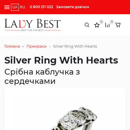
0 800 211 022
Замовити дзвінок
UA
RU
0
0
-
-
Головна
Прикраси
Silver Ring With Hearts
Silver Ring With Hearts
Срібна каблучка з
сердечками