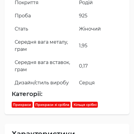
Покриття
Родій
Проба
925
Стать
Жіночий
Середня вага металу,
1,95
грам
Середня вага вставок,
0,17
грам
Дизайн/стиль виробу
Серця
Категорії:
Прикраси
Прикраси зі срібла
Кільця срібні
Характеристики