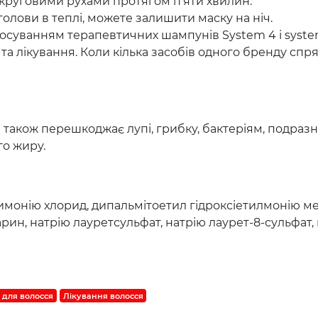
е круговими рухами протягом п'яти хвилин.
олови в теплі, можете залишити маску на ніч.
тосуванням терапевтичних шампунів System 4 і syste
а лікування. Коли кілька засобів одного бренду спр
а також перешкоджає лупі, грибку, бактеріям, подра
го жиру.
имонію хлорид, дипальмітоетил гідроксіетилмонію ме
арин, натрію лауретсульфат, натрію лаурет-8-сульфат, 
 для волосся
Лікування волосся