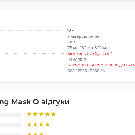
18+
Універсальний
1 шт.
75 мл, 150 мл, 500 мл
Sim Sensitive System 4
Фінлядія
Косметика
,
Косметика по догляд
SSS-12SSS-13SSS-14
ing Mask O відгуки