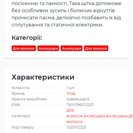
посіченню та ламкості. Така щітка допоможе
без особливих зусиль і болючих відчуттів
прочесати пасма, делікатно позбавить їх від
сплутування та статичної електрики.
Категорії:
Для волосся
Аксесуари
Аксесуари
Для волосся
Характеристики
Кількість:
1 шт.
Бренд:
Trisa
Країна виробник:
Швейцарія
EAN:
7610196012201
Для
Категорії:
волосся
,
Аксесуари
,
Аксесуари
,
Д
волосся
Код товару:
1220112225