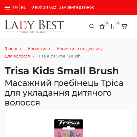
0 800 211 022
Замовити дзвінок
UA
RU
0
0
-
-
-
Головна
Косметика
Косметика по догляду
-
Для волосся
Trisa Kids Small Brush
Trisa Kids Small Brush
Масажний гребінець Тріса
для укладання дитячого
волосся