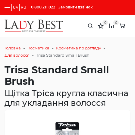
0 800 211 022
Замовити дзвінок
UA
RU
0
0
-
-
-
Головна
Косметика
Косметика по догляду
-
Для волосся
Trisa Standard Small Brush
Trisa Standard Small
Brush
Щітка Тріса кругла класична
для укладання волосся