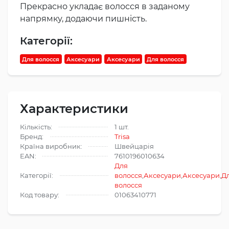
Прекрасно укладає волосся в заданому
напрямку, додаючи пишність.
Категорії:
Для волосся
Аксесуари
Аксесуари
Для волосся
Характеристики
Кількість:
1 шт.
Бренд:
Trisa
Країна виробник:
Швейцарія
EAN:
7610196010634
Для
Категорії:
волосся
,
Аксесуари
,
Аксесуари
,
Д
волосся
Код товару:
01063410771