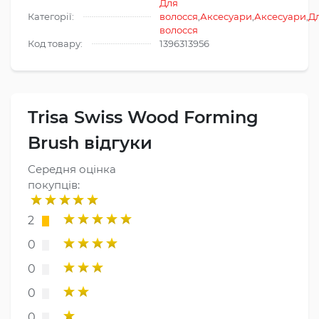
Для
Категорії:
волосся
,
Аксесуари
,
Аксесуари
,
Д
волосся
Код товару:
1396313956
Trisa Swiss Wood Forming
Brush відгуки
Середня оцінка
покупців:
2
0
0
0
0