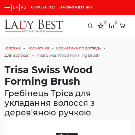
0 800 211 022
Замовити дзвінок
UA
RU
0
0
-
-
-
Головна
Косметика
Косметика по догляду
-
Для волосся
Trisa Swiss Wood Forming Brush
Trisa Swiss Wood
Forming Brush
Гребінець Тріса для
укладання волосся з
дерев'яною ручкою