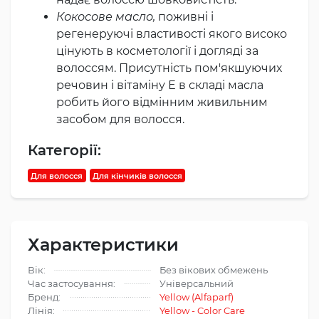
Кокосове масло,
поживні і
регенеруючі властивості якого високо
цінують в косметології і догляді за
волоссям. Присутність пом'якшуючих
речовин і вітаміну Е в складі масла
робить його відмінним живильним
засобом для волосся.
Категорії:
Для волосся
Для кінчиків волосся
Характеристики
Вік:
Без вікових обмежень
Час застосування:
Універсальний
Бренд:
Yellow (Alfaparf)
Лінія:
Yellow - Color Care