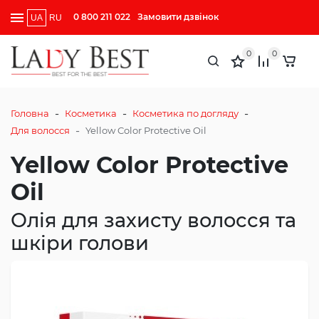
0 800 211 022
Замовити дзвінок
UA
RU
0
0
-
-
-
Головна
Косметика
Косметика по догляду
-
Для волосся
Yellow Color Protective Oil
Yellow Color Protective
Oil
Олія для захисту волосся та
шкіри голови