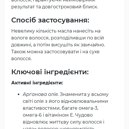
результат та довгостроковий блиск.
Спосіб застосування:
Невелику кількість масла нанесіть на
вологе волосся, розподіливши по всій
довжині, а потім висушіть як звичайно.
Також можна застосовувати і на сухе
волосся.
Ключові інгредієнти:
Активні інгредієнти:
Арганова олія.
Знаменита у всьому
світі олія з його відновлювальними
властивостями, багате омега-3,
омега-6 і вітаміном Е. Чудово
відновлює життєву силу волосся і
надає волоссю шовковистість.