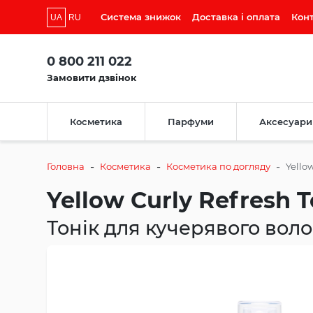
Система знижок
Доставка і оплата
Кон
UA
RU
0 800 211 022
Замовити дзвінок
Косметика
Парфуми
Аксесуари
-
-
-
Головна
Косметика
Косметика по догляду
Yellow
Yellow Curly Refresh T
Тонік для кучерявого вол