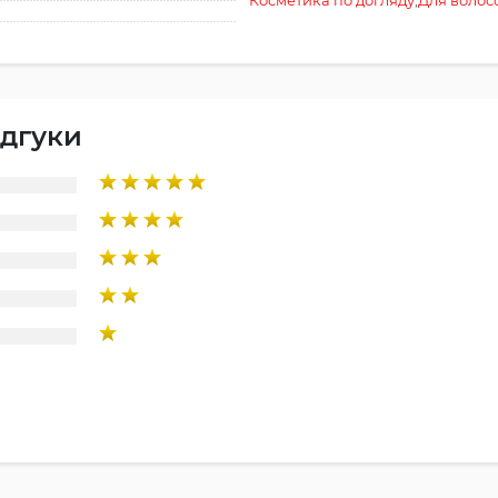
Косметика по догляду
,
Для волос
ідгуки