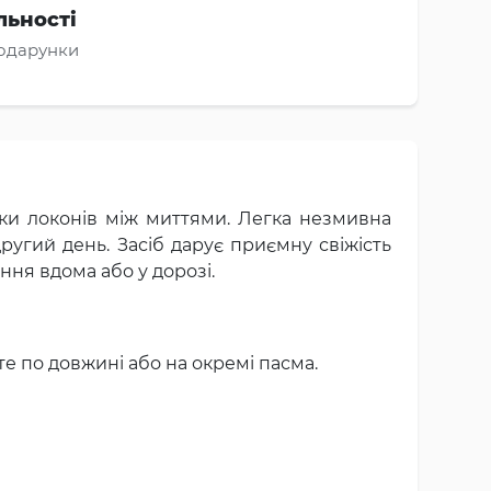
льності
подарунки
имки локонів між миттями. Легка незмивна
ругий день. Засіб дарує приємну свіжість
ння вдома або у дорозі.
те по довжині або на окремі пасма.