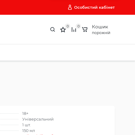
Особистий кабінет
Кошик
0
0
порожній
18+
Універсальний
1 шт.
150 мл