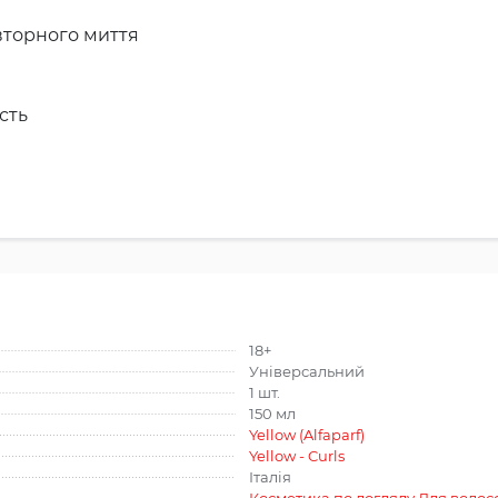
вторного миття
сть
18+
Універсальний
1 шт.
150 мл
Yellow (Alfaparf)
Yellow - Curls
Італія