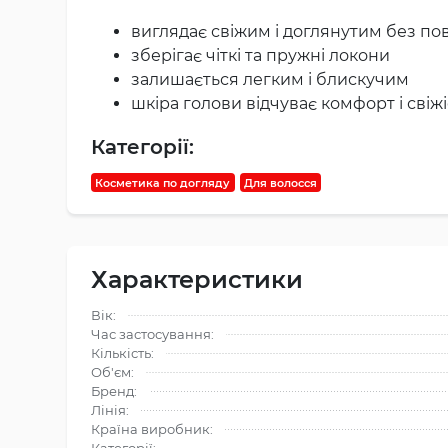
виглядає свіжим і доглянутим без по
зберігає чіткі та пружні локони
залишається легким і блискучим
шкіра голови відчуває комфорт і свіжі
Категорії:
Косметика по догляду
Для волосся
Характеристики
Вік:
Час застосування:
Кількість:
Об'єм:
Бренд:
Лінія:
Країна виробник: