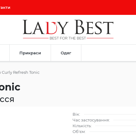
такти
Прикраси
Одяг
 Curly Refresh Tonic
onic
осся
Вік:
Час застосування:
Кількість:
Об'єм: