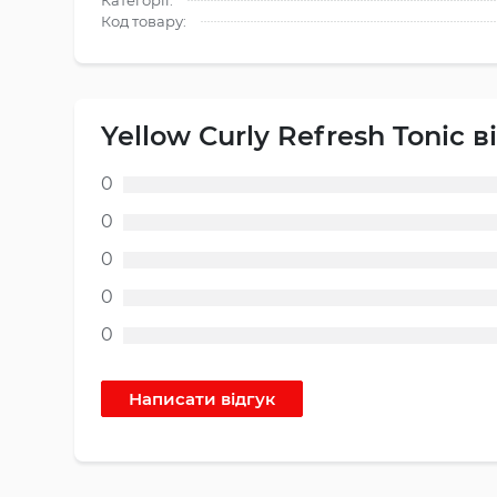
Категорії:
Код товару:
Yellow Curly Refresh Tonic в
0
0
0
0
0