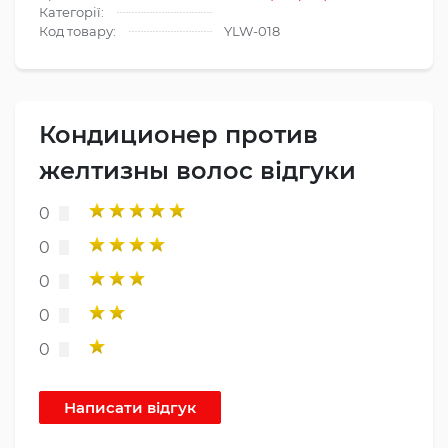
Категорії:
Код товару:
YLW-018
Кондиционер против
желтизны волос відгуки
0
0
0
0
0