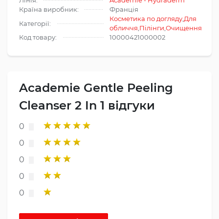
Лінія:
Academie - Hydraderm
Країна виробник:
Франція
Косметика по догляду
,
Для
Категорії:
обличчя
,
Пілінги
,
Очищення
Код товару:
10000421000002
Academie Gentle Peeling
Cleanser 2 In 1 відгуки
0
0
0
0
0