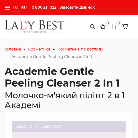
0 800 211 022
Замовити дзвінок
UA
RU
0
0
-
-
Головна
Косметика
Косметика по догляду
-
Academie Gentle Peeling Cleanser 2 In 1
Academie Gentle
Peeling Cleanser 2 In 1
Молочко-м'який пілінг 2 в 1
Академі
ДОСТУПНІ ЗНИЖКИ