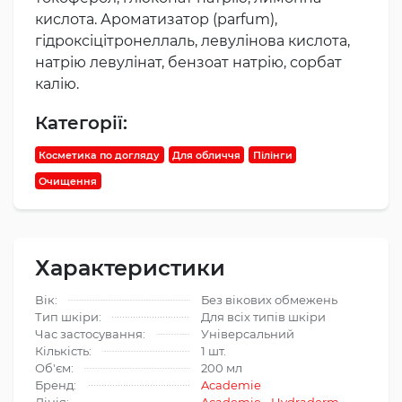
кислота. Ароматизатор (parfum),
гідроксіцітронеллаль, левулінова кислота,
натрію левулінат, бензоат натрію, сорбат
калію.
Категорії:
Косметика по догляду
Для обличчя
Пілінги
Очищення
Характеристики
Вік:
Без вікових обмежень
Тип шкіри:
Для всіх типів шкіри
Час застосування:
Універсальний
Кількість:
1 шт.
Об'єм:
200 мл
Бренд:
Academie