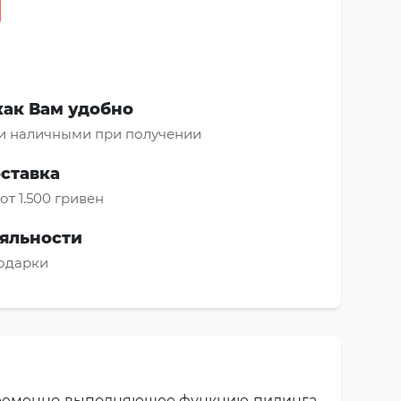
как Вам удобно
и наличными при получении
оставка
от 1.500 гривен
яльности
подарки
овременно выполняющее функцию пилинга.