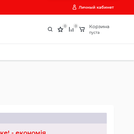
Личный кабинет
Корзина
0
0
пуста
ке! - економія