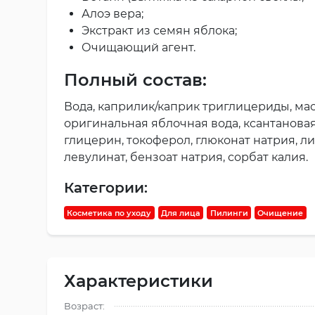
Алоэ вера;
Экстракт из семян яблока;
Очищающий агент.
Полный состав:
Вода, каприлик/каприк триглицериды, масл
оригинальная яблочная вода, ксантановая
глицерин, токоферол, глюконат натрия, л
левулинат, бензоат натрия, сорбат калия.
Категории:
Косметика по уходу
Для лица
Пилинги
Очищение
Характеристики
Возраст: