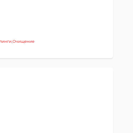
линги
,
Очищение