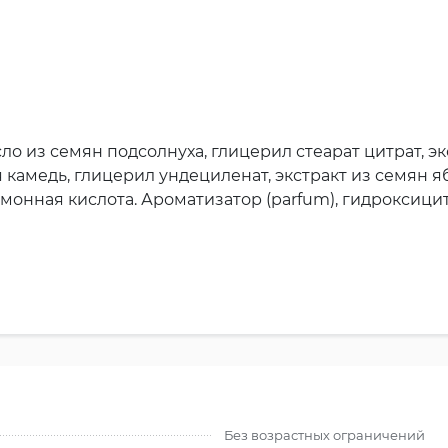
о из семян подсолнуха, глицерил стеарат цитрат, экс
 камедь, глицерил ундециленат, экстракт из семян яб
имонная кислота. Ароматизатор (parfum), гидроксици
Без возрастных ограничений