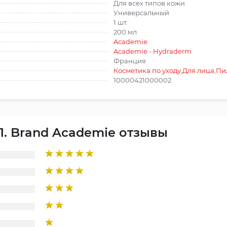
Для всех типов кожи
Универсальный
1 шт.
200 мл
Academie
Academie - Hydraderm
Франция
Косметика по уходу
,
Для лица
,
Пи
10000421000002
n 1. Brand Academie отзывы