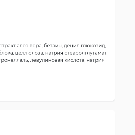
тракт алоэ вера, бетаин, децил глюкозид,
лока, целлюлоза, натрия стеаролглутамат,
тронеллаль, левулиновая кислота, натрия