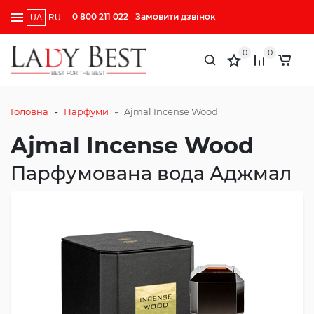
0 800 211 022
Замовити дзвінок
UA
RU
0
0
-
-
Головна
Парфуми
Ajmal Incense Wood
Ajmal Incense Wood
Парфумована вода Аджмал