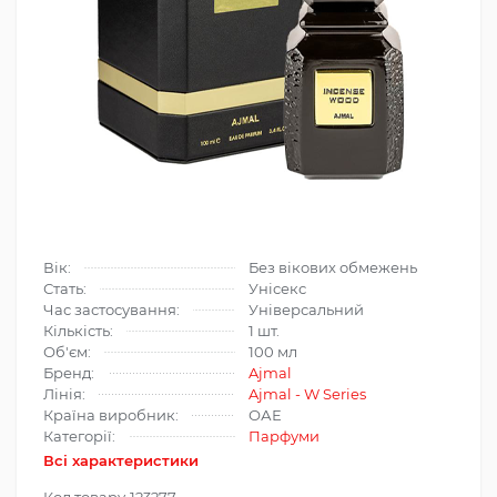
Вік:
Без вікових обмежень
Стать:
Унісекс
Час застосування:
Універсальний
Кількість:
1 шт.
Об'єм:
100 мл
Бренд:
Ajmal
Лінія:
Ajmal - W Series
Країна виробник:
ОАЕ
Категорії:
Парфуми
Всі характеристики
Код товару
123277