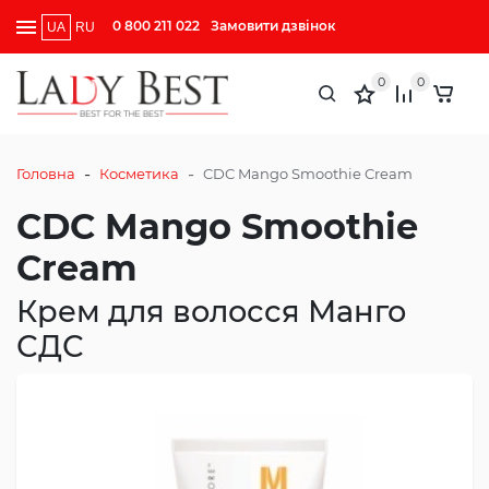
0 800 211 022
Замовити дзвінок
UA
RU
0
0
-
-
Головна
Косметика
CDC Mango Smoothie Cream
CDC Mango Smoothie
Cream
Крем для волосся Манго
СДС