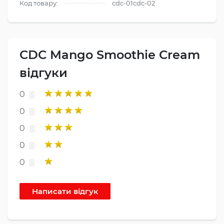
Код товару:
cdc-01cdc-02
CDC Mango Smoothie Cream
відгуки
0
0
0
0
0