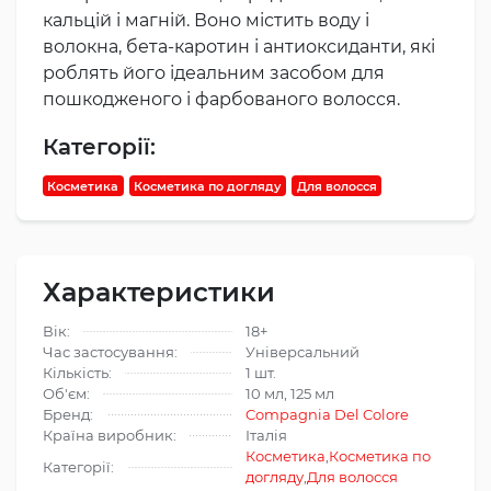
кальцій і магній. Воно містить воду і
волокна, бета-каротин і антиоксиданти, які
роблять його ідеальним засобом для
пошкодженого і фарбованого волосся.
Категорії:
Косметика
Косметика по догляду
Для волосся
Характеристики
Вік:
18+
Час застосування:
Універсальний
Кількість:
1 шт.
Об'єм:
10 мл, 125 мл
Бренд:
Compagnia Del Colore
Країна виробник:
Італія
Косметика
,
Косметика по
Категорії:
догляду
,
Для волосся