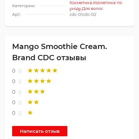
Косметика
,
Косметика по
Категории:
уходу
,
Для волос
Арт.:
cdc-01cdc-02
Mango Smoothie Cream.
Brand CDC отзывы
0
0
0
0
0