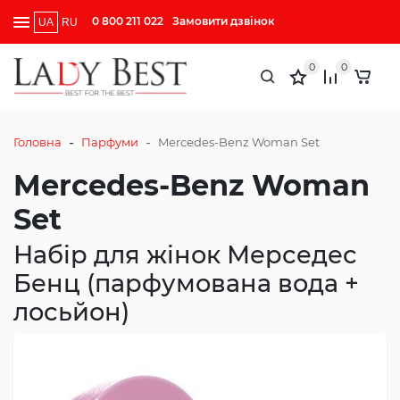
0 800 211 022
Замовити дзвінок
UA
RU
0
0
-
-
Головна
Парфуми
Mercedes-Benz Woman Set
Mercedes-Benz Woman
Set
Набір для жінок Мерседес
Бенц (парфумована вода +
лосьйон)