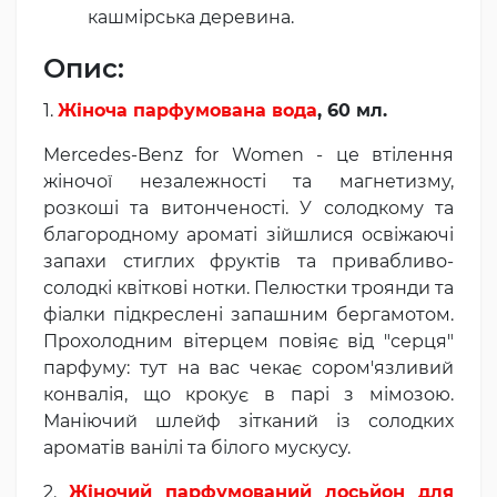
кашмірська деревина.
Опис:
1.
Жіноча парфумована вода
, 60 мл.
Mercedes-Benz for Women - це втілення
жіночої незалежності та магнетизму,
розкоші та витонченості. У солодкому та
благородному ароматі зійшлися освіжаючі
запахи стиглих фруктів та привабливо-
солодкі квіткові нотки. Пелюстки троянди та
фіалки підкреслені запашним бергамотом.
Прохолодним вітерцем повіяє від "серця"
парфуму: тут на вас чекає сором'язливий
конвалія, що крокує в парі з мімозою.
Маніючий шлейф зітканий із солодких
ароматів ванілі та білого мускусу.
2.
Жіночий парфумований лосьйон для