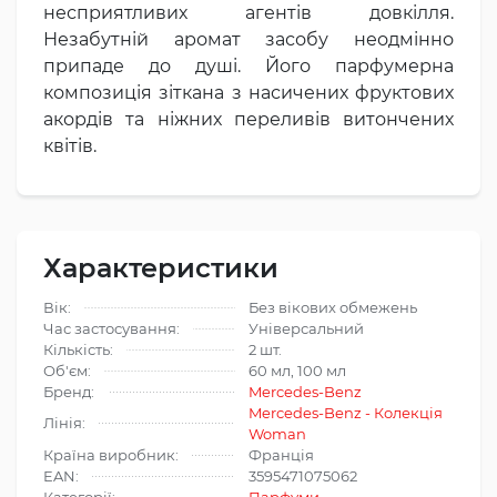
несприятливих агентів довкілля.
Незабутній аромат засобу неодмінно
припаде до душі. Його парфумерна
композиція зіткана з насичених фруктових
акордів та ніжних переливів витончених
квітів.
Характеристики
Вік:
Без вікових обмежень
Час застосування:
Універсальний
Кількість:
2 шт.
Об'єм:
60 мл, 100 мл
Бренд:
Mercedes-Benz
Mercedes-Benz - Колекція
Лінія:
Woman
Країна виробник:
Франція
EAN:
3595471075062
Категорії:
Парфуми